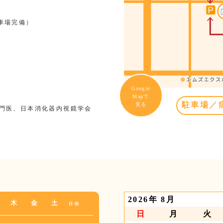
車場完備）
Google
Mapで
駐車場／
見る
門医、日本消化器内視鏡学会
2026年 8月
木
金
土
日・祝
日
月
火