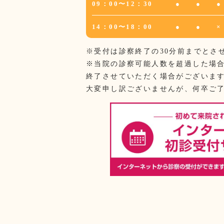
09：00〜12：30
●
●
●
14：00〜18：00
●
●
×
※受付は診察終了の30分前までとさ
※当院の診察可能人数を超過した場
終了させていただく場合がございま
大変申し訳ございませんが、何卒ご