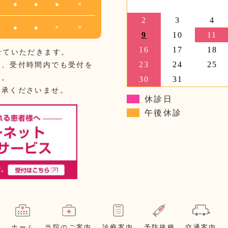
●
●
●
×
2
3
4
●
●
×
×
9
10
11
16
17
18
せていただきます。
23
24
25
合、受付時間内でも受付を
す。
30
31
了承くださいませ。
休診日
午後休診
ホーム
当院のご案内
診療案内
予防接種
交通案内