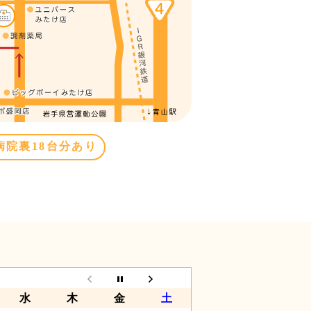
病院裏18台分あり
水
木
金
土