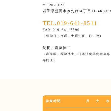
〒020-0122
岩手県盛岡市みたけ４丁目11-46
（駐
TEL.019-641-8511
FAX.019-641-7590
（休診日／水曜・土曜午後、日・祝）
院長／齊藤慎二
（産業医、医学博士、日本消化器病学会専
専門医）
診療時間
月
火
水